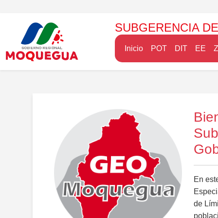
SUBGERENCIA DE
Inicio
POT
DIT
EE
Bie
Sub
Gob
En est
Especia
de Lími
poblaci