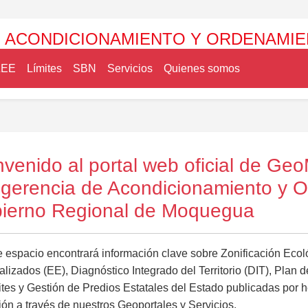
 ACONDICIONAMIENTO Y ORDENAMIE
ZEE
Límites
SBN
Servicios
Quienes somos
nvenido al portal web oficial de G
gerencia de Acondicionamiento y Ord
ierno Regional de Moquegua
e espacio encontrará información clave sobre Zonificación Eco
lizados (EE), Diagnóstico Integrado del Territorio (DIT), Plan 
tes y Gestión de Predios Estatales del Estado publicadas por h
ón a través de nuestros Geoportales y Servicios.