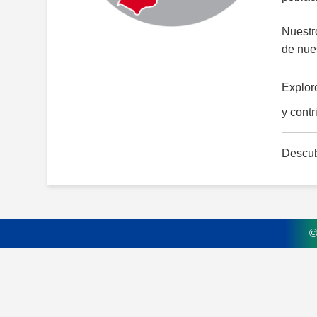
Nuestro
de nues
Explor
y cont
Descub
©